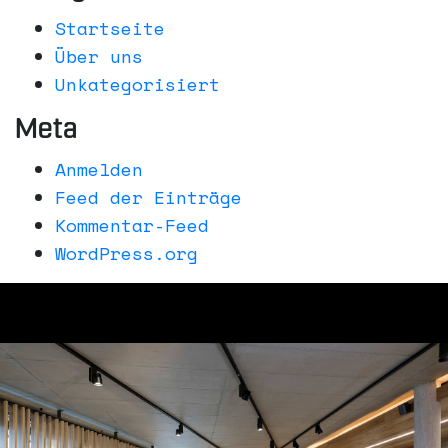
Startseite
Über uns
Unkategorisiert
Meta
Anmelden
Feed der Einträge
Kommentar-Feed
WordPress.org
über uns
aktuelles