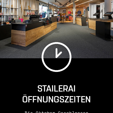
leistungen
online skiverleih
partner
kontakt
STAILERAI
ÖFFNUNGSZEITEN
Bis Oktober Geschlossen