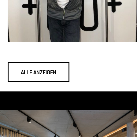
Samstag
von 14.00 bis 17.00 Uhr
Ab Gondelvollbetrieb in
Oberndorf – 7 Tage
geöffnet
Montag bis Sonntag 8.30
Uhr bis 17.30 Uhr
ALLE ANZEIGEN