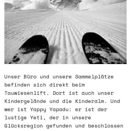
über uns
aktuelles
leistungen
online skiverleih
Unser Büro und unsere Sammelplätze
partner
befinden sich direkt beim
Tauwiesenlift. Dort ist auch unser
kontakt
Kindergelände und die Kinderalm. Und
wer ist Yappy Yapadu: er ist der
lustige Yeti, der in unsere
Glücksregion gefunden und beschlossen