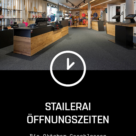
leistungen
online skiverleih
partner
kontakt
STAILERAI
ÖFFNUNGSZEITEN
Bis Oktober Geschlossen