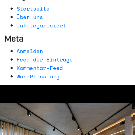
Startseite
Über uns
Unkategorisiert
Meta
Anmelden
Feed der Einträge
Kommentar-Feed
WordPress.org
über uns
aktuelles