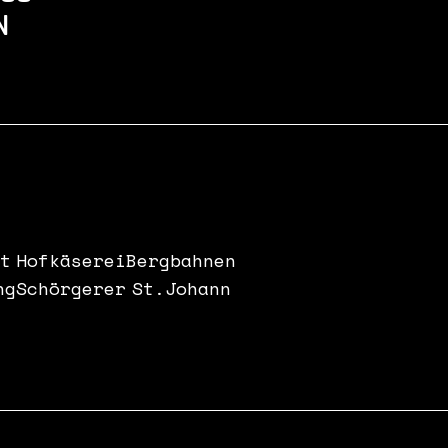
N
t
Hofkäserei
Bergbahnen
ng
Schörgerer
St.Johann