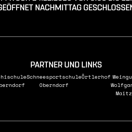
GEÖFFNET NACHMITTAG GESCHLOSSE
PARTNER UND LINKS
chischule
Schneesportschule
Örtlerhof
Weingu
berndorf
Oberndorf
Wolfga
Maitz