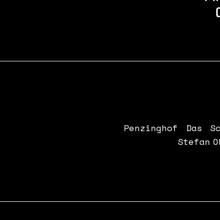
Penzinghof
Das
S
Stefan
O